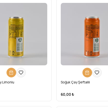
y Limonlu
Soğuk Çay Şeftalili
60,00 ₺