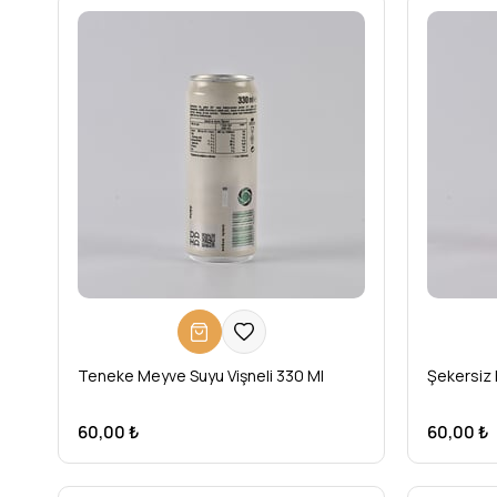
Teneke Meyve Suyu Vişneli 330 Ml
Şekersiz 
60,00 ₺
60,00 ₺