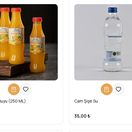
Suyu (250 ML)
Cam Şişe Su
35,00 ₺