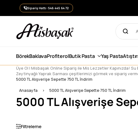
Sipariş Hattı: 546 445 64 72
Börek
Baklava
Profiterol
Butik Pasta
Yaş Pasta
Atıştı
Üye Ol | Misbaşak Online Sipariş ile Mis Lezzetler Kapınızda! Su B
Zeytinyağlı Yaprak Sarması çeşitlerimizi görmek ve sipariş vermek
5000 TL Alışverişe Sepette 750 TL İndirim
Anasayfa
5000 TL Alışverişe Sepette 750 TL İndirim
5000 TL Alışverişe Sep
Filtreleme