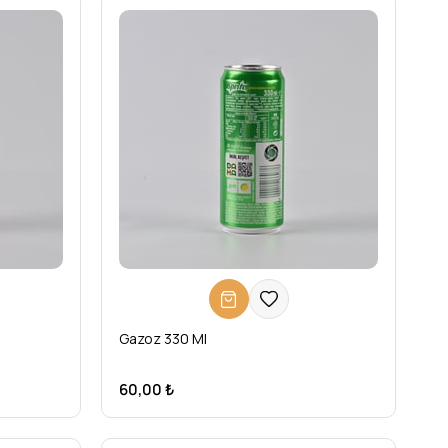
l
Gazoz 330 Ml
60,00 ₺