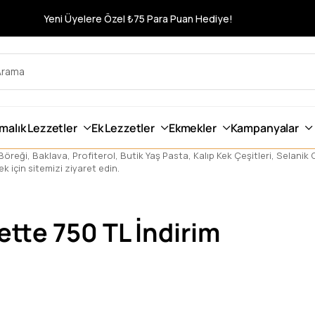
Yeni Üyelere Özel ₺75 Para Puan Hediye!
rmalık Lezzetler
Ek Lezzetler
Ekmekler
Kampanyalar
öreği, Baklava, Profiterol, Butik Yaş Pasta, Kalıp Kek Çeşitleri, Selanik G
 için sitemizi ziyaret edin.
ette 750 TL İndirim