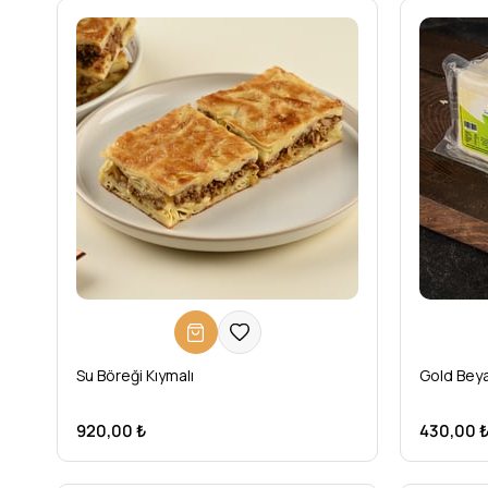
Su Böreği Kıymalı
Gold Beya
920,00 ₺
430,00 