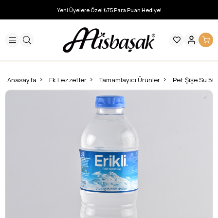
Yeni Üyelere Özel ₺75 Para Puan Hediye!
Anasayfa
Ek Lezzetler
Tamamlayıcı Ürünler
Pet Şişe Su 50