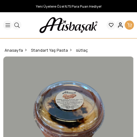
Yeni Üyelere Özel ₺75 Para Puan Hediye!
Anasayfa
Standart Yaş Pasta
sütlaç