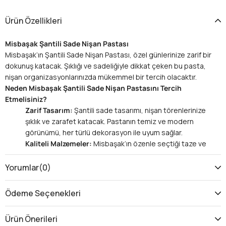
Ürün Özellikleri
Misbaşak Şantili Sade Nişan Pastası
Misbaşak’ın Şantili Sade Nişan Pastası, özel günlerinize zarif bir
dokunuş katacak. Şıklığı ve sadeliğiyle dikkat çeken bu pasta,
nişan organizasyonlarınızda mükemmel bir tercih olacaktır.
Neden Misbaşak Şantili Sade Nişan Pastasını Tercih
Etmelisiniz?
Zarif Tasarım:
Şantili sade tasarımı, nişan törenlerinize
şıklık ve zarafet katacak. Pastanın temiz ve modern
görünümü, her türlü dekorasyon ile uyum sağlar.
Kaliteli Malzemeler:
Misbaşak’ın özenle seçtiği taze ve
kaliteli malzemelerle hazırlanan bu pasta, hem görsel
hem de lezzet açısından beklentilerinizi karşılar.
Yorumlar
(0)
Kişiselleştirme Seçeneği:
Pasta üzerinde özel mesaj
veya isim ekleme seçeneği ile kişiselleştirme
Ödeme Seçenekleri
yapabilirsiniz. Nişan gününüzü daha anlamlı kılacak
detaylar ekleyebilirsiniz.
Ürün Önerileri
Her Tarza Uygun:
Şantili sade tasarımı, çeşitli temalarla