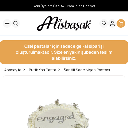
Yeni Üyelere Özel ₺75 Para Puan Hediye!
Özel pastalar için sadece gel-al siparişi
oluşturulmaktadır. Size en yakın şubeden teslim
alabilirsiniz.
Anasayfa
Butik Yaş Pasta
Şantili Sade Nişan Pastası