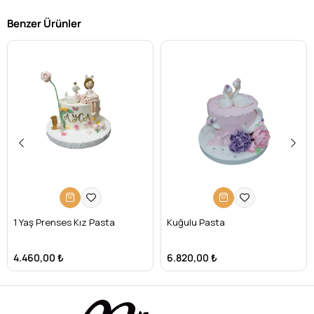
uyumlu olup, modern ve klasik her türlü nişan
Benzer Ürünler
dekorasyonuna uygun bir seçimdir.
Misbaşak’ın Şantili Sade Nişan Pastası ile özel günlerinizi
unutulmaz kılın. Hemen sipariş verin ve bu zarif pastanın tadını
çıkarın
Resim baskıları karton üzerine yapılmaktadır, şeker
hamuru üzerine yapılmasının talep edilmesi halinde
ekstra ücret yansıtılmaktadır.
Özel pasta mumları ücrete dahil olmayıp talep edilmesi
halinde ekstra ücret yansıtılmaktadır.
Ürünlerimiz sizlere frigorifik araçlarda uygun
iklimlendirme koşullarında gönderilmektedir.
Mesafeli Satış Sözleşmesi'nin 6.2-b ve 6.2-h maddeleri
1 Yaş Prenses Kız Pasta
Kuğulu Pasta
gereğince bu ürün iade edilebilecek ürünler kapsamına
girmemektedir.
4.460,00 ₺
6.820,00 ₺