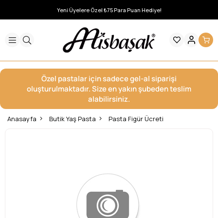
Yeni Üyelere Özel ₺75 Para Puan Hediye!
Özel pastalar için sadece gel-al siparişi
oluşturulmaktadır. Size en yakın şubeden teslim
alabilirsiniz.
Anasayfa
Butik Yaş Pasta
Pasta Figür Ücreti