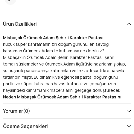
Ürün Özellikleri
Misbaşak Örümcek Adam Şehirli Karakter Pastası
Küçük süper kahramanınızın doğum gününü, en sevdiği
kahraman Örümcek Adam ile kutlamaya ne dersiniz?
Misbaşak’ın Örümcek Adam Şehirli Karakter Pastası, şehir
temalı süslemeler ve Örümcek Adam figürüyle hazırlanmış olup,
yumuşacık pandispanya katmanları ve lezzetli şanti kremasıyla
tatlandırılmıştır. Bu dinamik ve eğlenceli pasta, doğum günü
partinize süper kahraman havası katacak ve çocuğunuzun
hayalindeki kahramanlık maceralarını gerçeğe dönüştürecek!
Neden Misbaşak Örümcek Adam Şehirli Karakter Pastasını
Seçmelisiniz?
Süper Kahraman Teması:
Küçük çocukların hayran
Yorumlar
(0)
olduğu Örümcek Adam figürüyle süslenmiş bu pasta,
doğum günü partinize enerji ve heyecan katacak.
Ödeme Seçenekleri
Misbaşak Kalitesi:
Yılların tecrübesiyle hazırlanan bu