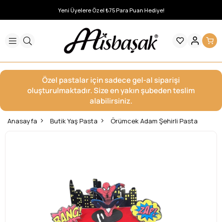
Yeni Üyelere Özel ₺75 Para Puan Hediye!
Özel pastalar için sadece gel-al siparişi
oluşturulmaktadır. Size en yakın şubeden teslim
alabilirsiniz.
Anasayfa
Butik Yaş Pasta
Örümcek Adam Şehirli Pasta