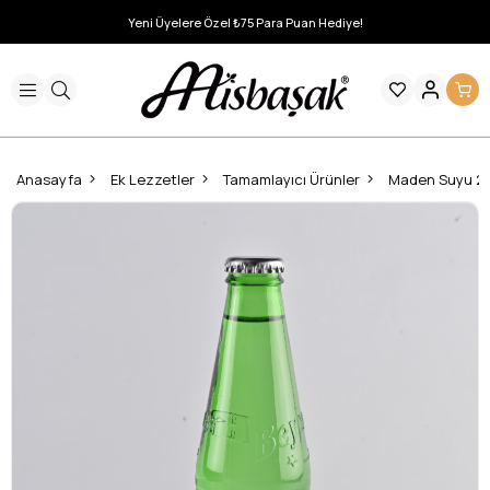
Yeni Üyelere Özel ₺75 Para Puan Hediye!
Anasayfa
Ek Lezzetler
Tamamlayıcı Ürünler
Maden Suyu 20