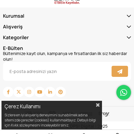
Kurumsal
Alışveriş
Kategoriler
E-Bülten
Bültenimize kayıt olun, kampanya ve fırsatlardan ilk siz haberdar
olun!
Çerez Kullanımı
Sizlere en iyi alışveriş deneyimini sunabilmek adına
sitemizde çerezler(cookies) kullanmaktayız. Detaylı bilgi
için Kvkk sözleşmesini inceleyebilirsiniz.
Tüm Hakları Saklıdır. ©
OPS! Digital
| 2025