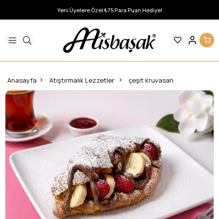
Yeni Üyelere Özel ₺75 Para Puan Hediye!
Anasayfa
Atıştırmalık Lezzetler
çeşit kruvasan