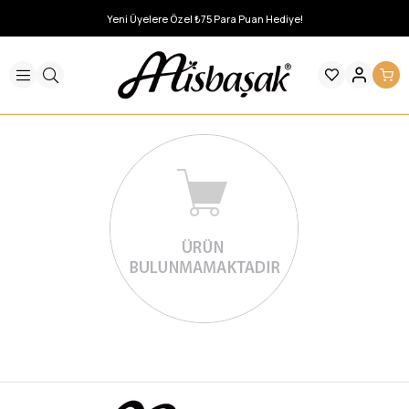
Yeni Üyelere Özel ₺75 Para Puan Hediye!