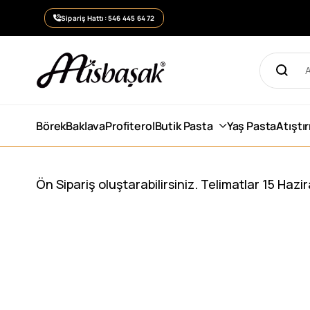
Sipariş Hattı: 546 445 64 72
Börek
Baklava
Profiterol
Butik Pasta
Yaş Pasta
Atıştı
Ön Sipariş oluştarabilirsiniz. Telimatlar 15 Haz