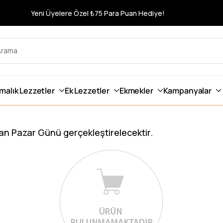
Yeni Üyelere Özel ₺75 Para Puan Hediye!
rmalık Lezzetler
Ek Lezzetler
Ekmekler
Kampanyalar
iran Pazar Günü gerçekleştirelecektir.